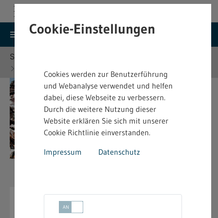
Cookie-Einstellungen
search
menu
Menu
Suche
Sie befinden sich hier:
Startseite
Themen
Umweltschutz
Abfall
Cookies werden zur Benutzerführung
und Webanalyse verwendet und helfen
dabei, diese Webseite zu verbessern.
Durch die weitere Nutzung dieser
Website erklären Sie sich mit unserer
Cookie Richtlinie einverstanden.
Impressum
Datenschutz
Umweltschutz - Abfall