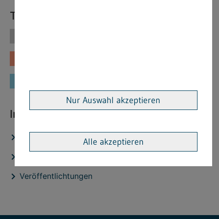
Themen
Themen
Vorschriften
Fachinformationen
Merkblätter
Formulare
Nur Auswahl akzeptieren
Interessante Links
Stellenangebote
Alle akzeptieren
Aktuelles
Veröffentlichtungen