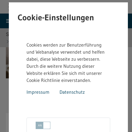
Cookie-Einstellungen
search
menu
Menu
Suche
Sie befinden sich hier:
Startseite
Themen
Arbeitsschutz
Heben und Bewegen von Lasten
Cookies werden zur Benutzerführung
und Webanalyse verwendet und helfen
dabei, diese Webseite zu verbessern.
Durch die weitere Nutzung dieser
Website erklären Sie sich mit unserer
Cookie Richtlinie einverstanden.
Impressum
Datenschutz
Heben und Bewegen von