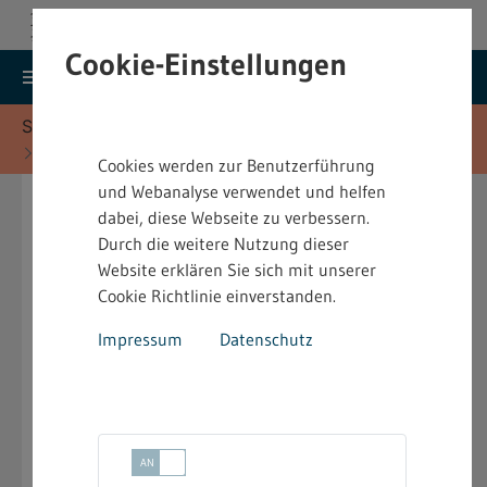
Cookie-Einstellungen
search
menu
Menu
Suche
Sie befinden sich hier:
Startseite
Vorschriften
Heimarbeitsrecht (HeimArb)
Cookies werden zur Benutzerführung
und Webanalyse verwendet und helfen
4.2.06.1 Herstellung und
dabei, diese Webseite zu verbessern.
Durch die weitere Nutzung dieser
Bearbeitung von
Website erklären Sie sich mit unserer
Schmuckwaren, Edelstein-
Cookie Richtlinie einverstanden.
und Diamantenindustrie
Impressum
Datenschutz
07.10.1994
Ausgabe:
Bekanntmachung [PDF; nicht barrierefrei]
einer bindenden Festsetzung über Urlaub
für die Herstellung und Bearbeitung von