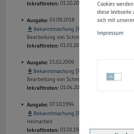
01.10.2022
Inkrafttreten:
Cookies werden
diese Webseite 
03.09.2018
sich mit unserer
Ausgabe:
e
Bekanntmachung [PDF; nicht barrierefrei]
Impressum
Bearbeitung von Schmuckwaren aus nicht edlen
01.01.2019
Inkrafttreten:
15.02.2006
Ausgabe:
e
Bekanntmachung [PDF; nicht barrierefrei]
Bearbeitung von Schmuckwaren aus nicht edlen
01.04.2006
Inkrafttreten:
07.10.1994
Ausgabe:
e
Bekanntmachung [PDF; nicht barrierefrei]
Heimarbeit
01.01.1995
Inkrafttreten: