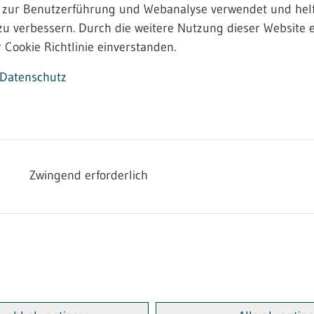
 zur Benutzerführung und Webanalyse verwendet und helf
zu verbessern. Durch die weitere Nutzung dieser Website e
 Cookie Richtlinie einverstanden.
iner bindenden Festsetzung von Entgelten sowie zur Ent
Datenschutz
 Materialien und Metallzierartikeln in Heimarbeit
iner bindenden Festsetzung von Entgelten sowie zur Ent
Zwingend erforderlich
 Materialien und Metallzierartikeln in Heimarbeit
iner bindenden Festsetzung über Urlaub für die Herstel