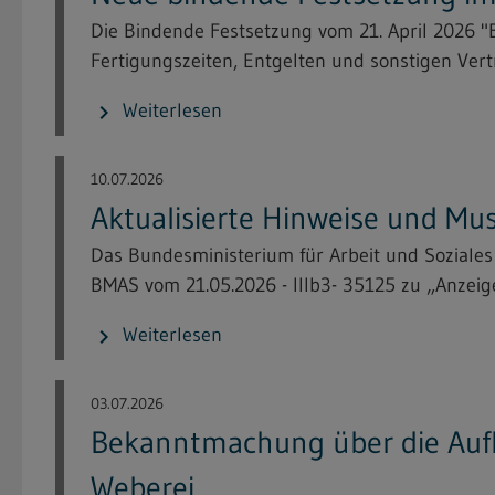
Die Bindende Festsetzung vom 21. April 2026
Fertigungszeiten, Entgelten und sonstigen Vert
Weiterlesen
chevron_right
10.07.2026
Aktualisierte Hinweise und Mu
Das Bundesministerium für Arbeit und Soziale
BMAS vom 21.05.2026 - IIIb3- 35125 zu „Anzeige
Weiterlesen
chevron_right
03.07.2026
Bekanntmachung über die Aufl
Weberei