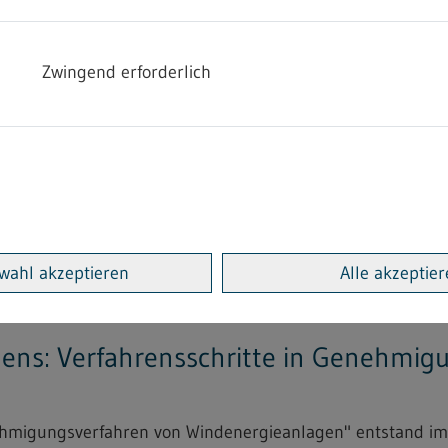
arbeitung von Trockenblumen...
Zwingend erforderlich
Heimarbeitsrecht - 4.2.09
"Bekanntmachung einer bindenden Festsetzung zur Änderu
 Lederwaren...
wahl akzeptieren
Alle akzeptie
adens: Verfahrensschritte in Genehmi
enehmigungsverfahren von Windenergieanlagen" entstand 