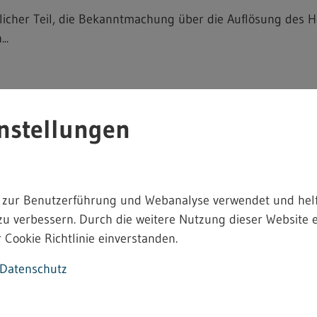
icher Teil, die Bekanntmachung über die Auflösung des 
..
nstellungen
amt Bodenseekreis
stete Vollzeitstelle Technischer Sachbearbeiter Gewerbe
ere: ...
 zur Benutzerführung und Webanalyse verwendet und helf
zu verbessern. Durch die weitere Nutzung dieser Website e
 Cookie Richtlinie einverstanden.
Datenschutz
Heimarbeitsrecht - 4.2.12.9
ekanntmachung einer bindenden Festsetzung von Entgelt