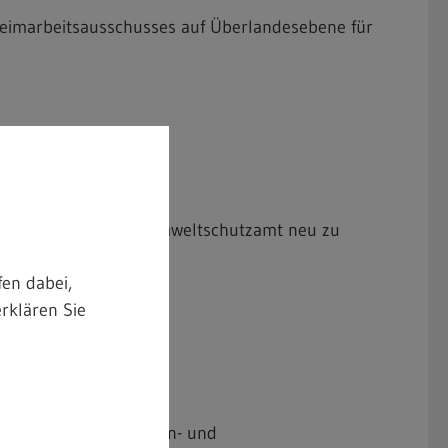
Heimarbeitsausschusses auf Überlandesebene für
aufsicht (m/w/d) im Umweltschutzamt neu zu
en dabei,
rklären Sie
en für die Kunstblumen- und