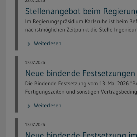
22.07.2026
Stellenangebot beim Regierun
Im Regierungspräsidium Karlsruhe ist beim Re
nächstmöglichen Zeitpunkt die Stelle Ingenieuri
Weiterlesen
chevron_right
17.07.2026
Neue bindende Festsetzungen i
Die Bindende Festsetzung vom 13. Mai 2026 "
Fertigungszeiten und sonstigen Vertragsbeding
Weiterlesen
chevron_right
13.07.2026
Neue bindende Festsetzung im 