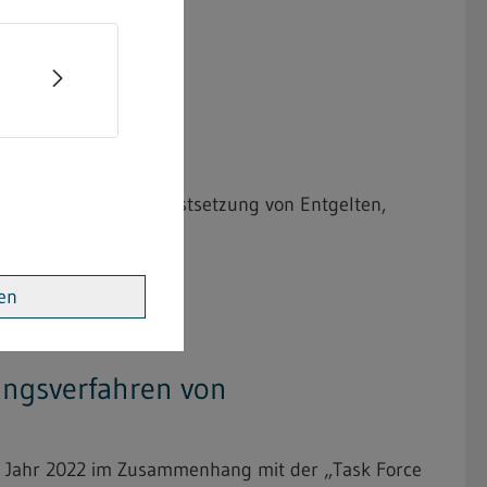
ng der bindenden Festsetzung von Entgelten,
ren
gungsverfahren von
im Jahr 2022 im Zusammenhang mit der „Task Force