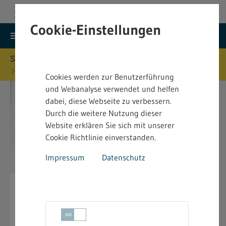
Cookie-Einstellungen
search
menu
Menu
Suche
Sie befinden sich hier:
Startseite
Vorschriften
Arbeitszeitschutz, Ladenöffnung (ArbZ)
Cookies werden zur Benutzerführung
und Webanalyse verwendet und helfen
dabei, diese Webseite zu verbessern.
Durch die weitere Nutzung dieser
Website erklären Sie sich mit unserer
Cookie Richtlinie einverstanden.
Impressum
Datenschutz
Arbeitszeitschutz incl.
Ladenöffnung (ArbZ)