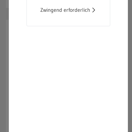
Zwingend erforderlich
1.
LEITVORSCHRIFTEN
1.1
EU
1.1.1
Richtlinie 2003/88/EG des
Europäischen Parlaments und des
Rates über bestimmte Aspekte der
Arbeitszeitgestaltung
1.2
Bund
1.2.1
Arbeitszeitgesetz (ArbZG)
1.3
Land
1.3.1
Gesetz über die Sonntage und
Feiertage (Feiertagsgesetz - FTG)
N
1.3.2
Gesetz über die Ladenöffnung in