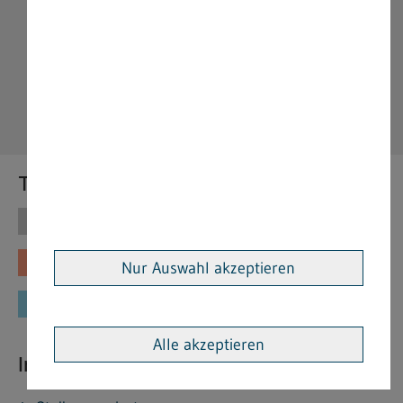
Themen
Themen
Vorschriften
Fachinformationen
Merkblätter
Nur Auswahl akzeptieren
Formulare
Alle akzeptieren
Interessante Links