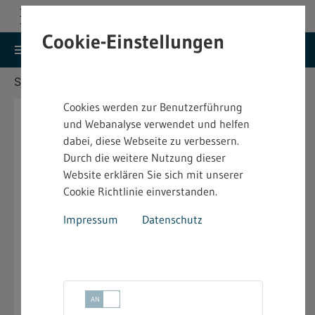
Cookie-Einstellungen
search
menu
Menu
Suche
Sie befinden sich hier:
Startseite
Kontakt
Cookies werden zur Benutzerführung
und Webanalyse verwendet und helfen
Aufgabenbezogene
dabei, diese Webseite zu verbessern.
Ansprechstellen
Durch die weitere Nutzung dieser
Website erklären Sie sich mit unserer
Cookie Richtlinie einverstanden.
Für folgende Aufgaben der Gewerbeaufsicht sind
unterschiedliche Behörden zuständig:
Impressum
Datenschutz
Fahrpersonal
keyboard_arrow_down
Heimarbeit
keyboard_arrow_down