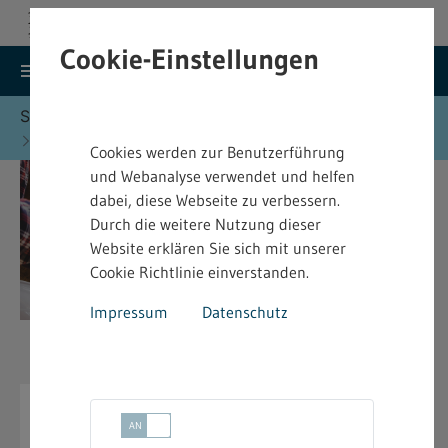
Cookie-Einstellungen
search
menu
Menu
Suche
Sie befinden sich hier:
Startseite
Formulare
Baurecht - Formulare
Cookies werden zur Benutzerführung
und Webanalyse verwendet und helfen
dabei, diese Webseite zu verbessern.
Durch die weitere Nutzung dieser
Website erklären Sie sich mit unserer
Cookie Richtlinie einverstanden.
Impressum
Datenschutz
Baurecht - Formulare