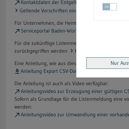
Kontaktdaten der Entgeltüberwachungsstellen b
Geltende Vorschriften einschließlich der binden
Für Unternehmen, die Heimarbeit vergeben und nach
Serviceportal Baden-Württemberg
nachkommen.
Für die zukünftige Listenmeldung über das Service
zurückgegriffen werden:
Heimarbeiterliste.xlsx [X
Nur Aus
Eine Anleitung, wie aus dieser Excel-Datei eine für
Anleitung Export CSV-Datei [PDF; nicht barrierefr
Die Anleitung ist auch als Video verfügbar:
Anleitungsvideo zur Erzeugung einer gültigen C
Sofern als Grundlage für die Listenmeldung eine v
werden:
Anleitungsvideo zur Umwandlung einer vorhande