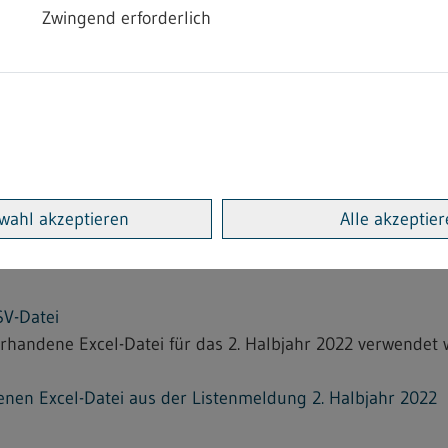
ei den Regierungspräsidien
Zwingend erforderlich
den Festsetzungen
 § 6 Heimarbeitsgesetz zur Listenführung verpflichtet sin
portal BW kann ab der Meldung für das erste Halbjahr 202
LSX; nicht barrierefrei]
wahl akzeptieren
Alle akzeptie
 das Serviceportal BW verarbeitbare Datei abgespeichert wer
ei]
SV-Datei
orhandene Excel-Datei für das 2. Halbjahr 2022 verwendet
nen Excel-Datei aus der Listenmeldung 2. Halbjahr 2022