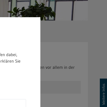
en dabei,
rklären Sie
rbeitstätigkeiten liegen vor allem in der
e im Textilgewerbe.
Weitere Infos
s: