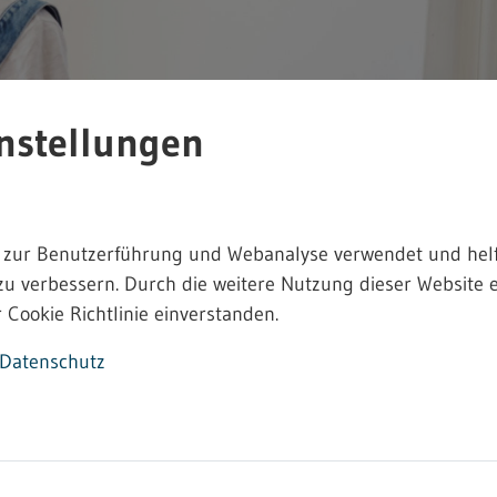
nstellungen
ormationen
 zur Benutzerführung und Webanalyse verwendet und helf
zu verbessern. Durch die weitere Nutzung dieser Website e
des Wirtschafts- und Arbeitslebens. Schwerpunkte von Heima
 Cookie Richtlinie einverstanden.
unststoff- und Lederverarbeitung, der Büroheimarbeit sowi
Datenschutz
ma Heimarbeit finden Sie unter folgenden Link
temberg" (Stand: Mai 2018) [PDF; nicht barrierefrei]