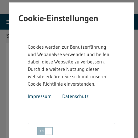
Cookie-Einstellungen
search
menu
Menu
Suche
Sie befinden sich hier:
Startseite
Kontakt
Cookies werden zur Benutzerführung
Landesbehörden
und Webanalyse verwendet und helfen
dabei, diese Webseite zu verbessern.
In den
Durch die weitere Nutzung dieser
Regierungspräsidien
sind die Aufgaben
Immissionsschutz, Abfall, Abwasser, Arbeitsschutz
Website erklären Sie sich mit unserer
und Marktüberwachung in der Abteilung 5, Umwelt,
Cookie Richtlinie einverstanden.
angesiedelt.
Impressum
Datenschutz
Das
Ministerium für Wirtschaft, Arbeit und Tourismus
Baden-Württemberg
und das
Ministerium für Umwelt, Klima und