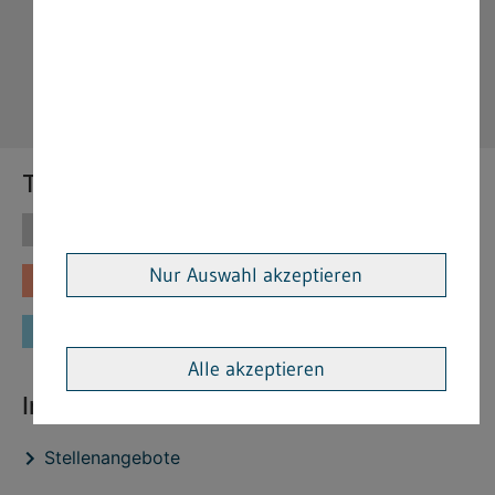
Themen
Themen
Vorschriften
Nur Auswahl akzeptieren
Fachinformationen
Merkblätter
Formulare
Alle akzeptieren
Interessante Links
Stellenangebote