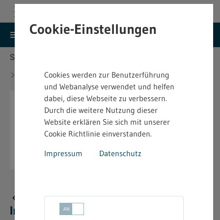
Cookie-Einstellungen
search
menu
Menu
Suche
Sie befinden sich hier:
Startseite
Aktuelles
Änderung des Bundes-Immissionsschutzgesetzes
Cookies werden zur Benutzerführung
- BImSchG
und Webanalyse verwendet und helfen
dabei, diese Webseite zu verbessern.
Durch die weitere Nutzung dieser
Website erklären Sie sich mit unserer
Cookie Richtlinie einverstanden.
Impressum
Datenschutz
Änderung des Bundes-
Immissionsschutzgesetzes - BImSchG