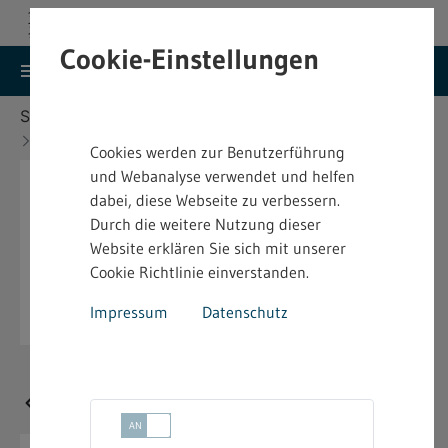
Cookie-Einstellungen
search
menu
Menu
Suche
Sie befinden sich hier:
Startseite
Aktuelles
Neue Technische Regel ASR A5.1
Cookies werden zur Benutzerführung
und Webanalyse verwendet und helfen
dabei, diese Webseite zu verbessern.
Durch die weitere Nutzung dieser
Website erklären Sie sich mit unserer
Cookie Richtlinie einverstanden.
Impressum
Datenschutz
Neue Technische Regel ASR A5.1