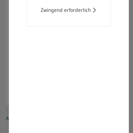
04.09.2025
Zwingend erforderlich
Neue Technische Regel für
Arbeitsstätten - ASR A5.1
Im GMBl Nr. 15 vom 28.08.2025 wurde folgende
Technische Regel veröffentlicht:
ASR A5.1 - Arbeitsplätze in nicht allseits
umschlossenen Arbeitsstätten und
Arbeitsplätze im Freien
Anzeigen »