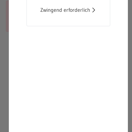
Zwingend erforderlich
Schlie
Fehler:
Das Asset konnte nicht gefunden
werden.