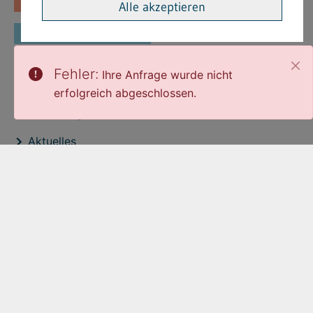
Fachinformationen
Merkblätter
Alle akzeptieren
Formulare
Fehler:
Ihre Anfrage wurde nicht
Interessante Links
erfolgreich abgeschlossen.
Stellenangebote
Aktuelles
Veröffentlichtungen
expand_less
Zum Seitenanfang
Cookie-Einstellungen