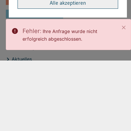
Fachinformationen
Merkblätter
Alle akzeptieren
Formulare
Fehler:
Ihre Anfrage wurde nicht
Interessante Links
erfolgreich abgeschlossen.
Stellenangebote
Aktuelles
Veröffentlichtungen
expand_less
Zum Seitenanfang
Cookie-Einstellungen