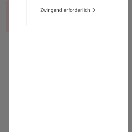
Zwingend erforderlich
Schlie
Fehler:
Das Asset konnte nicht gefunden
werden.