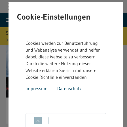
Cookie-Einstellungen
search
menu
Menu
Suche
Sie befinden sich hier:
Startseite
Vorschriften
Fahrpersonalrecht (FPers)
Cookies werden zur Benutzerführung
und Webanalyse verwendet und helfen
dabei, diese Webseite zu verbessern.
Durch die weitere Nutzung dieser
Website erklären Sie sich mit unserer
Cookie Richtlinie einverstanden.
Impressum
Datenschutz
Fahrpersonalrecht (FPers)