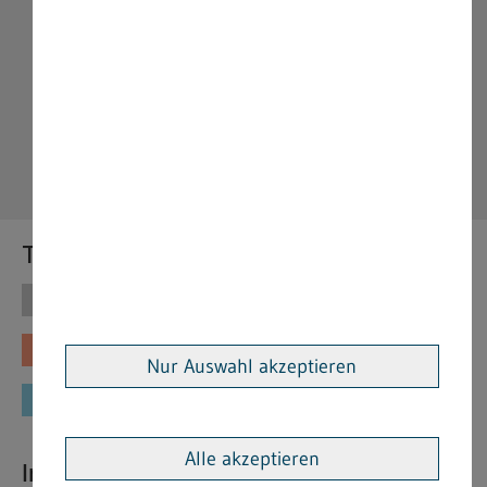
Themen
Themen
Vorschriften
Fachinformationen
Merkblätter
Nur Auswahl akzeptieren
Formulare
Alle akzeptieren
Interessante Links