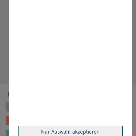
Themen
Themen
Vorschriften
Fachinformationen
Merkblätter
Nur Auswahl akzeptieren
Formulare