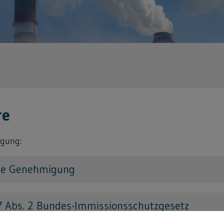
re
ügung:
che Genehmigung
7 Abs. 2 Bundes-Immissionsschutzgesetz