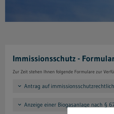
Immissionsschutz - Formula
Zur Zeit stehen Ihnen folgende Formulare zur Verf
Antrag auf immissionsschutzrechtli
keyboard_arrow_down
Anzeige einer Biogasanlage nach § 6
keyboard_arrow_down