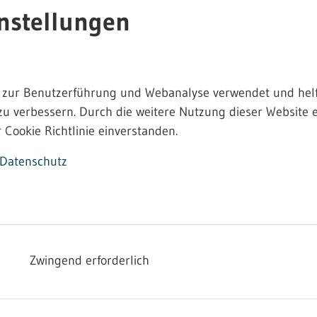
nstellungen
chafts- und Abfallrechts vom 24. Februar 2012 wurde die
 meisten der bisher nur baurechtlich genehmigten Biogasa
" erklärt worden (Siehe dazu 4. BImSchV, Anhang, Nummer
b) bb), Spalte 2).
 zur Benutzerführung und Webanalyse verwendet und helf
g Aufwand für den Betreiber durchführen zu können, wu
zu verbessern. Durch die weitere Nutzung dieser Website e
vorhandenen Anlage erfasst werden können.
 Cookie Richtlinie einverstanden.
r Anzeigeunterlagen ist der 31. August 2012.
Datenschutz
ormat am PC ausfüllen oder das pdf-Formular ausdrucken
ht barrierefrei]
 barrierefrei]
Zwingend erforderlich
ng (12. BImSchV)