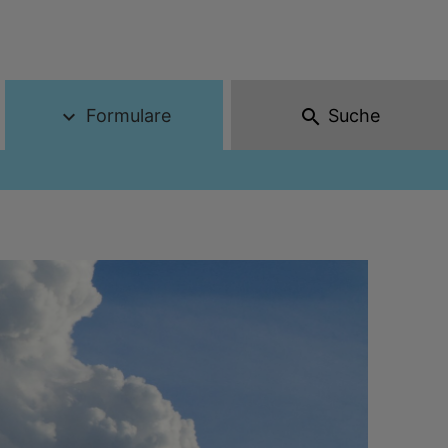
Formulare
Suche
expand_more
search