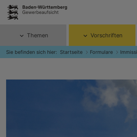
Themen
Vorschriften
expand_more
expand_more
Sie befinden sich hier:
Startseite
Formulare
Immiss