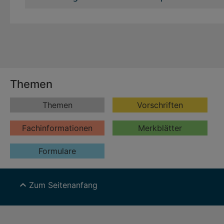
Themen
Themen
Vorschriften
Fachinformationen
Merkblätter
Formulare
expand_less
Zum Seitenanfang