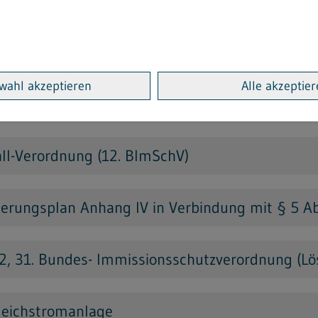
rdnung über mittelgroße Feuerungs-, Gasturbin
wahl akzeptieren
Alle akzeptie
s. 1 Bundes-Immissionsschutzgesetz (BImSchG)
all-Verordnung (12. BImSchV)
erungsplan Anhang IV in Verbindung mit § 5 Ab
2, 31. Bundes- Immissionsschutzverordnung (Lö
leichstromanlage