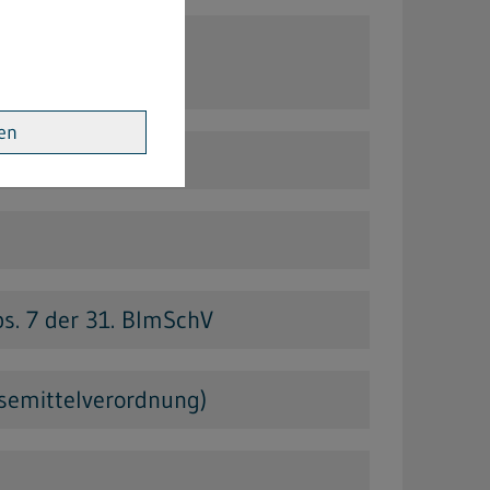
en- und
ren
s. 7 der 31. BImSchV
semittelverordnung)