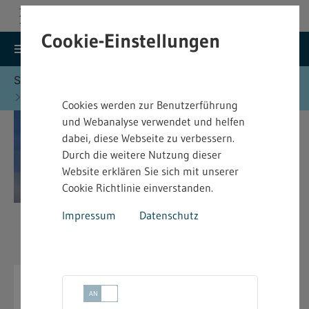
Cookie-Einstellungen
search
menu
Menu
Suche
Sie befinden sich hier:
Startseite
Formulare
Immissionsschutz - Formulare
Cookies werden zur Benutzerführung
und Webanalyse verwendet und helfen
dabei, diese Webseite zu verbessern.
Durch die weitere Nutzung dieser
Website erklären Sie sich mit unserer
Cookie Richtlinie einverstanden.
Impressum
Datenschutz
Immissionsschutz - Formulare