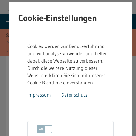
Cookie-Einstellungen
search
menu
Menu
Suche
Sie befinden sich hier:
Startseite
Fachinformationen
Cookies werden zur Benutzerführung
Baurecht - Fachinformationen
und Webanalyse verwendet und helfen
Bauvorlagen
dabei, diese Webseite zu verbessern.
Durch die weitere Nutzung dieser
Im Genehmigungsverfahren hat der Bauherr dem
Website erklären Sie sich mit unserer
Bauantrag folgende Unterlagen als Bauvorlage
Cookie Richtlinie einverstanden.
beizufügen:
Impressum
Datenschutz
Lageplan
keyboard_arrow_down
Bauzeichnungen
keyboard_arrow_down