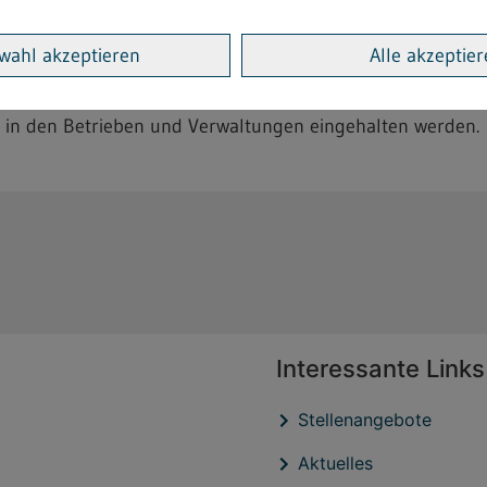
wahl akzeptieren
Alle akzeptie
und stillende Frauen in den Betrieben
ie Kündigung Schwangerer für zulässig erklären
n in den Betrieben und Verwaltungen eingehalten werden.
Interessante Links
Stellenangebote
Aktuelles