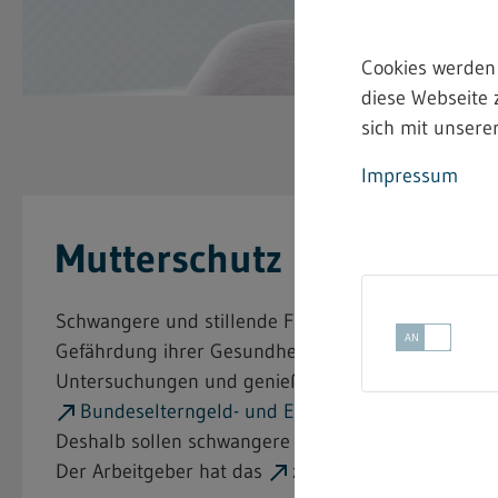
Cookies werden
diese Webseite 
sich mit unserer
Impressum
Mutterschutz
Schwangere und stillende Frauen dürfen nach de
Gefährdung ihrer Gesundheit oder der ihrer Kinder 
Untersuchungen und genießen Kündigungsschutz a
Bundeselterngeld- und Elternzeitgesetz
.
Deshalb sollen schwangere Frauen, sobald ihnen ihr
Der Arbeitgeber hat das
zuständige Regierungs