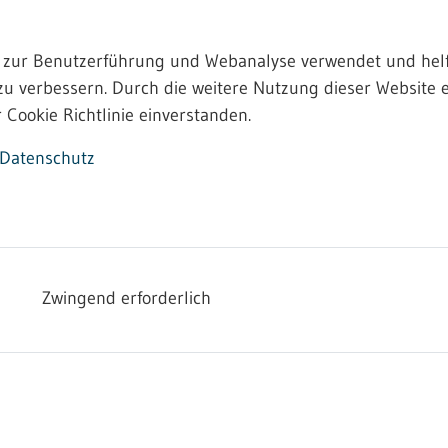
 zur Benutzerführung und Webanalyse verwendet und helf
zu verbessern. Durch die weitere Nutzung dieser Website e
 Cookie Richtlinie einverstanden.
Datenschutz
m
Mutterschutzgesetz [PDF; nicht barrierefrei]
nicht mit 
Zwingend erforderlich
zu befürchten ist. Sie haben Anspruch auf Freistellung fü
uch während der Elternzeit nach dem Mutterschutzgeset
e Schwangerschaft bekannt ist, dies ihrem Arbeitgeber mi
präsidium
unverzüglich von der Mitteilung zu benachrichti