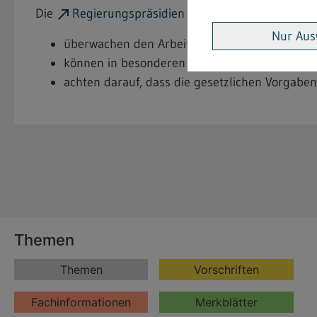
Die
Regierungspräsidien
Nur Aus
überwachen den Arbeitsschutz für schwangere 
können in besonderen Fällen ausnahmsweise d
achten darauf, dass die gesetzlichen Vorgabe
Themen
Themen
Vorschriften
Fachinformationen
Merkblätter