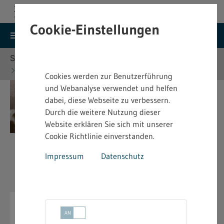
Cookie-Einstellungen
search
menu
Menu
Suche
Sie befinden sich hier:
Startseite
Themen
Arbeitsschutz
Heben und Bewegen von Lasten
Cookies werden zur Benutzerführung
und Webanalyse verwendet und helfen
dabei, diese Webseite zu verbessern.
Durch die weitere Nutzung dieser
Website erklären Sie sich mit unserer
Cookie Richtlinie einverstanden.
Impressum
Datenschutz
Heben und Bewegen von