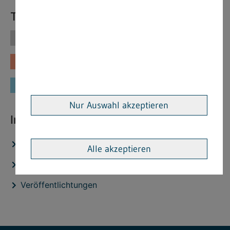
Themen
Themen
Vorschriften
Fachinformationen
Merkblätter
Formulare
Nur Auswahl akzeptieren
Interessante Links
Stellenangebote
Alle akzeptieren
Aktuelles
Veröffentlichtungen