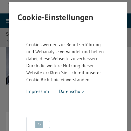
Cookie-Einstellungen
search
menu
Menu
Suche
Sie befinden sich hier:
Startseite
Themen
Arbeitsschutz
Gefahrgut
Cookies werden zur Benutzerführung
und Webanalyse verwendet und helfen
dabei, diese Webseite zu verbessern.
Durch die weitere Nutzung dieser
Website erklären Sie sich mit unserer
Cookie Richtlinie einverstanden.
Impressum
Datenschutz
Gefahrgut