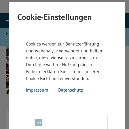
Cookie-Einstellungen
search
menu
Menu
Suche
Sie befinden sich hier:
Startseite
Formulare
Abfallrecht - Formulare
Cookies werden zur Benutzerführung
und Webanalyse verwendet und helfen
dabei, diese Webseite zu verbessern.
Durch die weitere Nutzung dieser
Website erklären Sie sich mit unserer
Cookie Richtlinie einverstanden.
Impressum
Datenschutz
Abfallrecht - Formulare