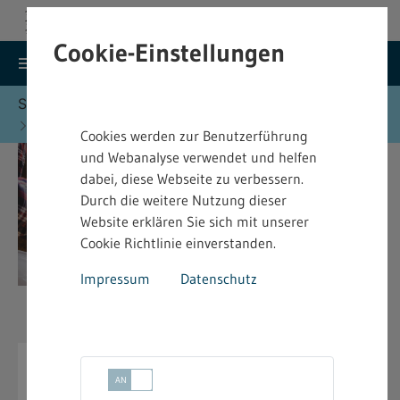
Cookie-Einstellungen
search
menu
Menu
Suche
Sie befinden sich hier:
Startseite
Formulare
Baurecht - Formulare
Cookies werden zur Benutzerführung
und Webanalyse verwendet und helfen
dabei, diese Webseite zu verbessern.
Durch die weitere Nutzung dieser
Website erklären Sie sich mit unserer
Cookie Richtlinie einverstanden.
Impressum
Datenschutz
Baurecht - Formulare