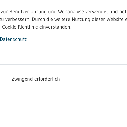
 zur Benutzerführung und Webanalyse verwendet und helf
zu verbessern. Durch die weitere Nutzung dieser Website e
 Cookie Richtlinie einverstanden.
Datenschutz
rmationen
Zwingend erforderlich
zur Verfügung:
 der Arbeitszeitgestaltung im betrieblichen Alltag immer 
n deshalb sowohl an Arbeitgeberinnen und Arbeitgeber als 