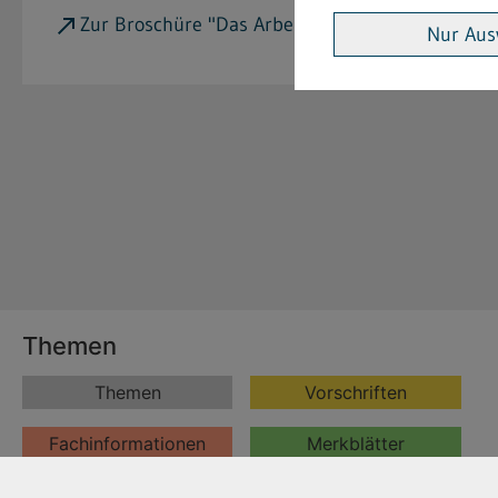
beim Bunde
Zur Broschüre "Das Arbeitszeitgesetz"
Nur Aus
Themen
Themen
Vorschriften
Fachinformationen
Merkblätter
Formulare