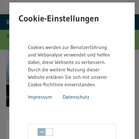
Cookie-Einstellungen
search
menu
Menu
Suche
Sie befinden sich hier:
Startseite
Merkblätter
Fahrpersonalrecht - Merkblätter
Cookies werden zur Benutzerführung
und Webanalyse verwendet und helfen
dabei, diese Webseite zu verbessern.
Durch die weitere Nutzung dieser
Website erklären Sie sich mit unserer
Cookie Richtlinie einverstanden.
Impressum
Datenschutz
Fahrpersonalrecht -