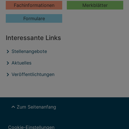
Fachinformationen
Merkblätter
Formulare
Interessante Links
Stellenangebote
Aktuelles
Veröffentlichtungen
expand_less
Zum Seitenanfang
Cookie-Einstellungen