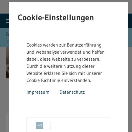
Cookie-Einstellungen
search
menu
Menu
Suche
Sie befinden sich hier:
Startseite
Formulare
Arbeitsschutz - Formulare
Cookies werden zur Benutzerführung
und Webanalyse verwendet und helfen
dabei, diese Webseite zu verbessern.
Durch die weitere Nutzung dieser
Website erklären Sie sich mit unserer
Cookie Richtlinie einverstanden.
Impressum
Datenschutz
Arbeitsschutz - Formulare