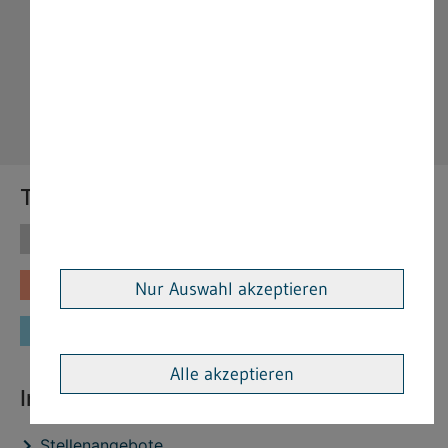
Themen
Themen
Vorschriften
Fachinformationen
Merkblätter
Nur Auswahl akzeptieren
Formulare
Alle akzeptieren
Interessante Links
Stellenangebote