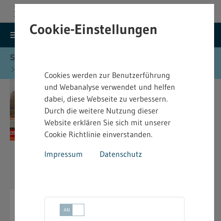
Cookie-Einstellungen
search
menu
Menu
Suche
Sie befinden sich hier:
Startseite
Formulare
Sprengstoffrecht - Formulare
Cookies werden zur Benutzerführung
und Webanalyse verwendet und helfen
dabei, diese Webseite zu verbessern.
Durch die weitere Nutzung dieser
Website erklären Sie sich mit unserer
Cookie Richtlinie einverstanden.
Impressum
Datenschutz
Sprengstoffrecht - Formulare