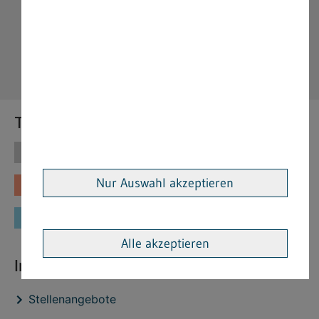
Themen
Themen
Vorschriften
Nur Auswahl akzeptieren
Fachinformationen
Merkblätter
Formulare
Alle akzeptieren
Interessante Links
Stellenangebote