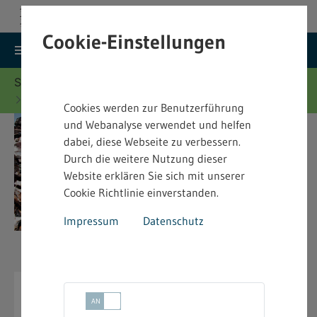
Cookie-Einstellungen
search
menu
Menu
Suche
Sie befinden sich hier:
Startseite
Merkblätter
Abfallrecht - Merkblätter
Cookies werden zur Benutzerführung
und Webanalyse verwendet und helfen
dabei, diese Webseite zu verbessern.
Durch die weitere Nutzung dieser
Website erklären Sie sich mit unserer
Cookie Richtlinie einverstanden.
Impressum
Datenschutz
Abfallrecht - Merkblätter