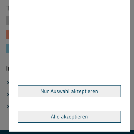
Themen
Themen
Vorschriften
Fachinformationen
Merkblätter
Formulare
Interessante Links
Stellenangebote
Nur Auswahl akzeptieren
Aktuelles
Veröffentlichtungen
Alle akzeptieren