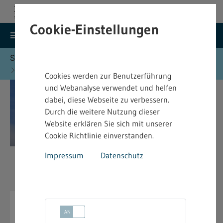
Cookie-Einstellungen
search
menu
Menu
Suche
Sie befinden sich hier:
Startseite
Formulare
Immissionsschutz - Formulare
Cookies werden zur Benutzerführung
und Webanalyse verwendet und helfen
dabei, diese Webseite zu verbessern.
Durch die weitere Nutzung dieser
Website erklären Sie sich mit unserer
Cookie Richtlinie einverstanden.
Impressum
Datenschutz
Immissionsschutz - Formulare