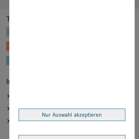
Themen
Themen
Vorschriften
Fachinformationen
Merkblätter
Formulare
Interessante Links
Stellenangebote
Aktuelles
Nur Auswahl akzeptieren
Veröffentlichtungen