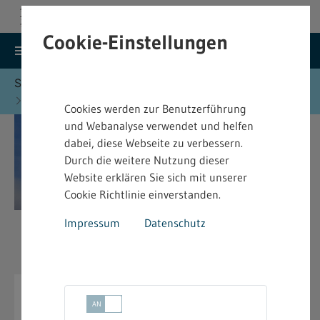
Cookie-Einstellungen
search
menu
Menu
Suche
Sie befinden sich hier:
Startseite
Formulare
Immissionsschutz - Formulare
Cookies werden zur Benutzerführung
und Webanalyse verwendet und helfen
dabei, diese Webseite zu verbessern.
Durch die weitere Nutzung dieser
Website erklären Sie sich mit unserer
Cookie Richtlinie einverstanden.
Impressum
Datenschutz
Immissionsschutz - Formulare